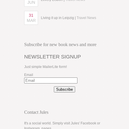
JUN
31
Living it up in Leipzig |
Travel News
MAR
Subscribe for new book news and more
NEWSLETTER SIGNUP
Just simple MailerLite form!
Email
Subscribe
Contact Jules
It's a social world. Simply visit Jules'
Facebook
or
Instagram
pages